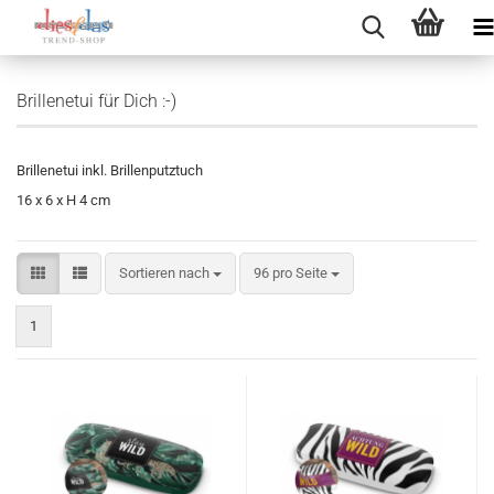
Brillenetui für Dich :-)
Brillenetui inkl. Brillenputztuch
16 x 6 x H 4 cm
Sortieren nach
pro Seite
Sortieren nach
96 pro Seite
1