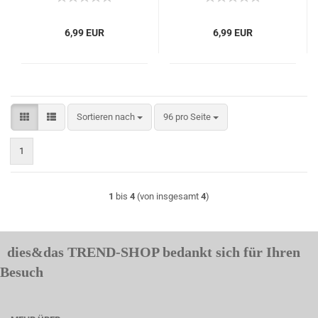
6,99 EUR
6,99 EUR
Sortieren nach
pro Seite
Sortieren nach
96 pro Seite
1
1
bis
4
(von insgesamt
4
)
dies&das TREND-SHOP bedankt sich für Ihren
Besuch