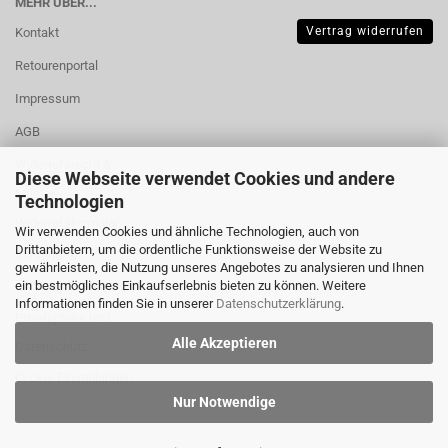
MEHR ÜBER...
Vertrag widerrufen
Kontakt
Retourenportal
Impressum
AGB
Widerrufsrecht &
Diese Webseite verwendet Cookies und andere
Muster-
Technologien
Widerrufsformular
Wir verwenden Cookies und ähnliche Technologien, auch von
Drittanbietern, um die ordentliche Funktionsweise der Website zu
Versand- &
gewährleisten, die Nutzung unseres Angebotes zu analysieren und Ihnen
Zahlungsbedingungen
ein bestmögliches Einkaufserlebnis bieten zu können. Weitere
Informationen finden Sie in unserer
Datenschutzerklärung
.
Privatsphäre und
Alle Akzeptieren
Datenschutz
Cookie Einstellungen
Nur Notwendige