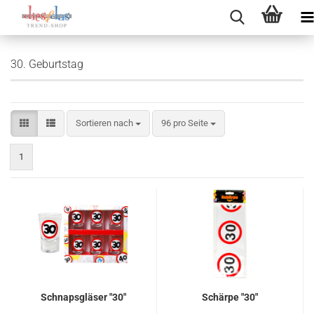
30. Geburtstag
Sortieren nach
pro Seite
Sortieren nach
96 pro Seite
1
Schnapsgläser "30"
Schärpe "30"