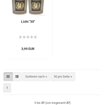
Licht "30"
3,99 EUR
Sortieren nach
pro Seite
Sortieren nach
96 pro Seite
1
1
bis
37
(von insgesamt
37
)