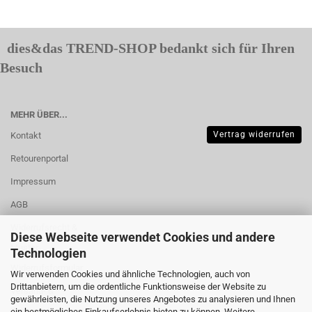
dies&das TREND-SHOP bedankt sich für Ihren
Besuch
MEHR ÜBER...
Vertrag widerrufen
Kontakt
Retourenportal
Impressum
AGB
Widerrufsrecht &
Diese Webseite verwendet Cookies und andere
Muster-
Technologien
Widerrufsformular
Wir verwenden Cookies und ähnliche Technologien, auch von
Drittanbietern, um die ordentliche Funktionsweise der Website zu
Versand- &
gewährleisten, die Nutzung unseres Angebotes zu analysieren und Ihnen
Zahlungsbedingungen
ein bestmögliches Einkaufserlebnis bieten zu können. Weitere