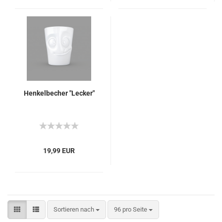
Henkelbecher "Lecker"
19,99 EUR
Sortieren nach
pro Seite
Sortieren nach
96 pro Seite