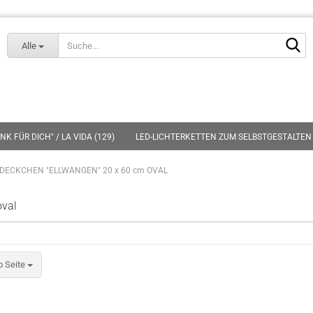
Lieferland
S
Alle
K FÜR DICH" / LA VIDA (129)
LED-LICHTERKETTEN ZUM SELBSTGESTALTEN 
DECKCHEN "ELLWANGEN" 20 x 60 cm OVAL
oval
eite
o Seite