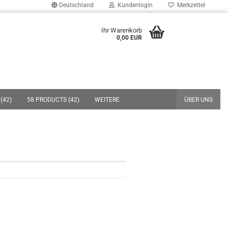
Deutschland
Kundenlogin
Merkzettel
uche...
Ihr Warenkorb
0,00 EUR
E-Mail
Passwort
(42)
58 PRODUCTS (42)
WEITERE
ÜBER UNS
Konto erstellen
Passwort vergessen?