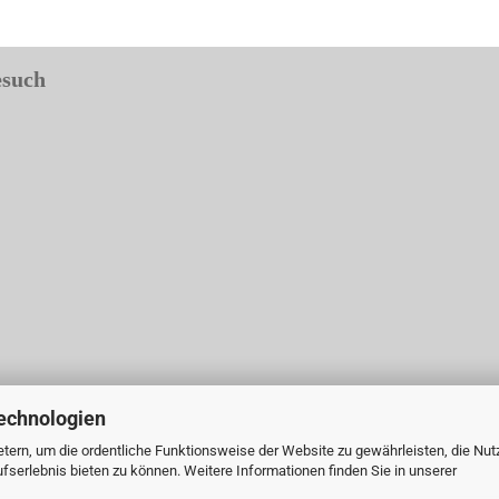
esuch
echnologien
tern, um die ordentliche Funktionsweise der Website zu gewährleisten, die Nu
serlebnis bieten zu können. Weitere Informationen finden Sie in unserer