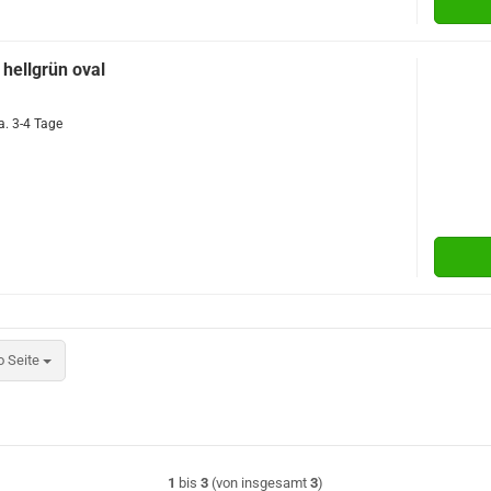
hellgrün oval
a. 3-4 Tage
eite
o Seite
1
bis
3
(von insgesamt
3
)