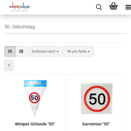
50. Geburtstag
Sortieren nach
pro Seite
Sortieren nach
96 pro Seite
1
Wimpel-Girlande "50"
Servietten "50"