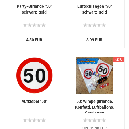
Party-Girlande "50"
Luftschlangen "50"
schwarz-gold
schwarz-gold
4,50 EUR
3,99 EUR
-23%
Aufkleber "50"
50: Wimpelgirlande,
Konfetti, Luftballons,
Servietten
UVP 12,98 EUR