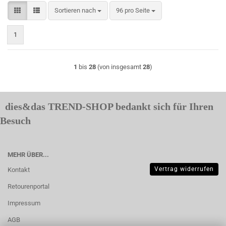
Sortieren nach
pro Seite
Sortieren nach
96 pro Seite
1
1
bis
28
(von insgesamt
28
)
dies&das TREND-SHOP bedankt sich für Ihren
Besuch
MEHR ÜBER...
Vertrag widerrufen
Kontakt
Retourenportal
Impressum
AGB