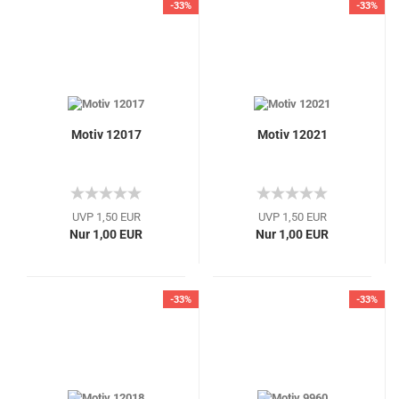
-33%
-33%
Motiv 12017
Motiv 12021
UVP 1,50 EUR
UVP 1,50 EUR
Nur 1,00 EUR
Nur 1,00 EUR
-33%
-33%