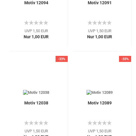
Motiv 12094
Motiv 12091
UVP 1,50 EUR
UVP 1,50 EUR
Nur 1,00 EUR
Nur 1,00 EUR
-33%
-33%
Motiv 12038
Motiv 12089
UVP 1,50 EUR
UVP 1,50 EUR