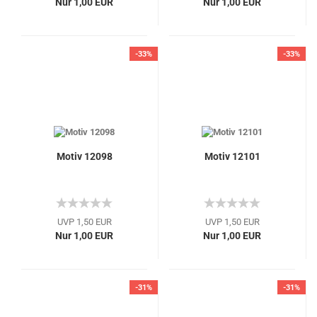
Nur 1,00 EUR
Nur 1,00 EUR
-33%
-33%
Motiv 12098
Motiv 12101
UVP 1,50 EUR
UVP 1,50 EUR
Nur 1,00 EUR
Nur 1,00 EUR
-31%
-31%