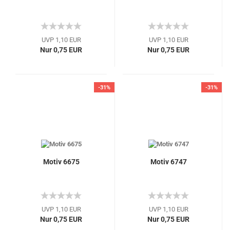
UVP 1,10 EUR
UVP 1,10 EUR
Nur 0,75 EUR
Nur 0,75 EUR
-31%
-31%
Motiv 6675
Motiv 6747
UVP 1,10 EUR
UVP 1,10 EUR
Nur 0,75 EUR
Nur 0,75 EUR