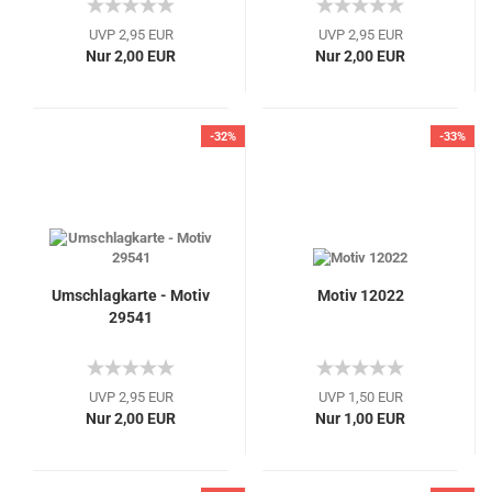
UVP 2,95 EUR
UVP 2,95 EUR
Nur 2,00 EUR
Nur 2,00 EUR
-32%
-33%
Umschlagkarte - Motiv
Motiv 12022
29541
UVP 2,95 EUR
UVP 1,50 EUR
Nur 2,00 EUR
Nur 1,00 EUR