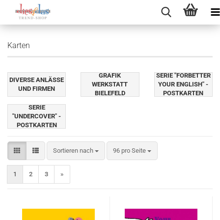
Karten
GRAFIK
SERIE "FORBETTER
DIVERSE ANLÄSSE
WERKSTATT
YOUR ENGLISH" -
UND FIRMEN
BIELEFELD
POSTKARTEN
SERIE
"UNDERCOVER" -
POSTKARTEN
Sortieren nach
pro Seite
Sortieren nach
96 pro Seite
1
2
3
»