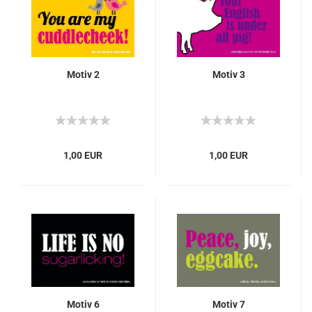
Motiv 2
Motiv 3
1,00 EUR
1,00 EUR
Motiv 6
Motiv 7