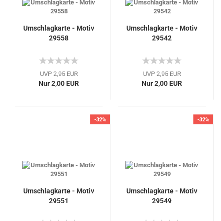
Umschlagkarte - Motiv
Umschlagkarte - Motiv
29558
29542
UVP 2,95 EUR
UVP 2,95 EUR
Nur 2,00 EUR
Nur 2,00 EUR
-32%
-32%
Umschlagkarte - Motiv
Umschlagkarte - Motiv
29551
29549