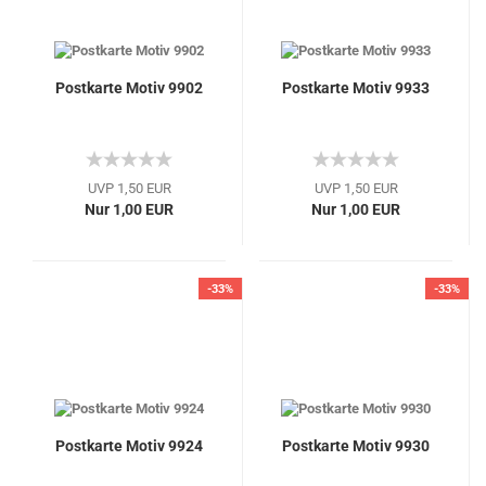
Postkarte Motiv 9902
Postkarte Motiv 9933
UVP 1,50 EUR
UVP 1,50 EUR
Nur 1,00 EUR
Nur 1,00 EUR
-33%
-33%
Postkarte Motiv 9924
Postkarte Motiv 9930