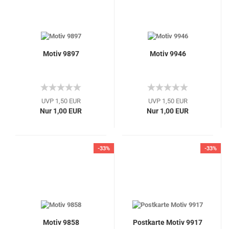
Motiv 9897
Motiv 9946
UVP 1,50 EUR
UVP 1,50 EUR
Nur 1,00 EUR
Nur 1,00 EUR
-33%
-33%
Motiv 9858
Postkarte Motiv 9917