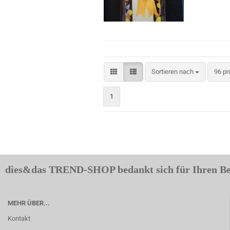
Sortieren nach
pro S
Sortieren nach
96 pr
1
dies&das TREND-SHOP bedankt sich für Ihren B
MEHR ÜBER...
Kontakt