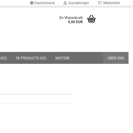
Deutschland
Kundenlogin
Merkzettel
uche...
Ihr Warenkorb
0,00 EUR
E-Mail
Passwort
(42)
58 PRODUCTS (42)
WEITERE
ÜBER UNS
Konto erstellen
Passwort vergessen?