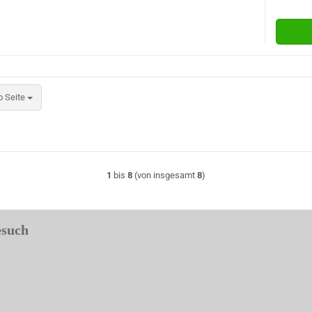
eite
o Seite
1
bis
8
(von insgesamt
8
)
esuch