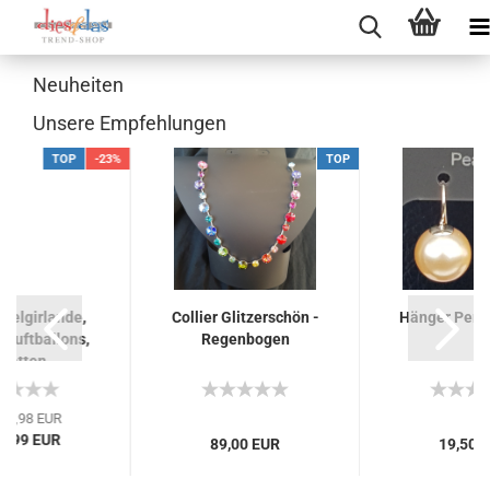
Neuheiten
Unsere Empfehlungen
TOP
-23%
TOP
pelgirlande,
Collier Glitzerschön -
Hänger Perle
, Luftballons,
Regenbogen
ietten...
12,98 EUR
 9,99 EUR
89,00 EUR
19,50 