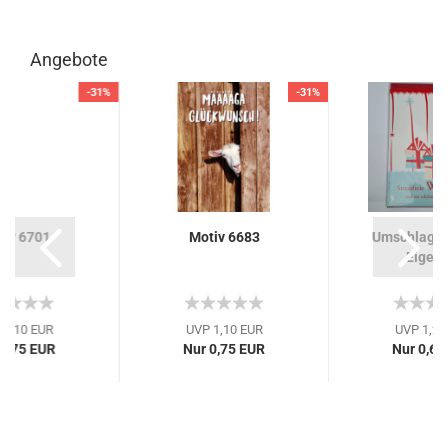
Angebote
-31%
-31%
tiv 6701
Motiv 6683
Umschlagka
EigenA
 1,10 EUR
UVP 1,10 EUR
UVP 1,25
 0,75 EUR
Nur 0,75 EUR
Nur 0,65