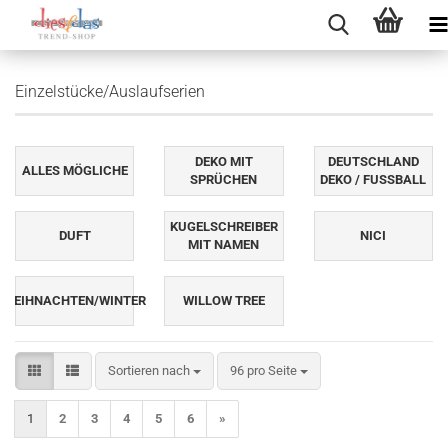
Einzelstücke/Auslaufserien
DEKO MIT
DEUTSCHLAND
ALLES MÖGLICHE
SPRÜCHEN
DEKO / FUSSBALL
KUGELSCHREIBER
DUFT
NICI
MIT NAMEN
WEIHNACHTEN/WINTER
WILLOW TREE
Sortieren nach
pro Seite
Sortieren nach
96 pro Seite
1
2
3
4
5
6
»