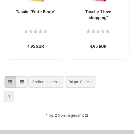
Tasche "Fette Beute"
Tasche "I love
shopping"
4,95 EUR
4,95 EUR
Sortieren nach
pro Seite
Sortieren nach
96 pro Seite
1
1
bis
2
(von insgesamt
2
)