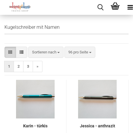
Kugelschreiber mit Namen
Sortieren nach
pro Seite
Sortieren nach
96 pro Seite
1
2
3
»
Karin - türkis
Jessica - anthrazit