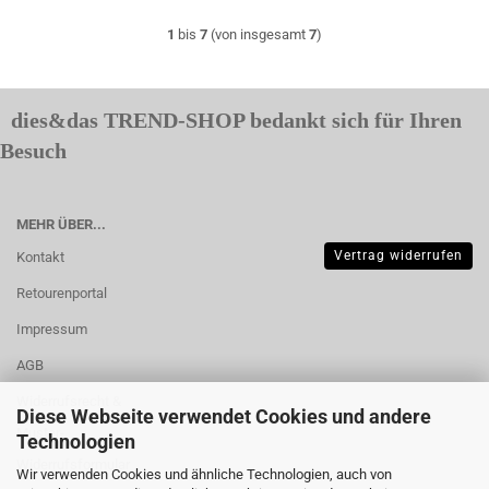
1
bis
7
(von insgesamt
7
)
dies&das TREND-SHOP bedankt sich für Ihren
Besuch
MEHR ÜBER...
Vertrag widerrufen
Kontakt
Retourenportal
Impressum
AGB
Widerrufsrecht &
Diese Webseite verwendet Cookies und andere
Muster-
Technologien
Widerrufsformular
Wir verwenden Cookies und ähnliche Technologien, auch von