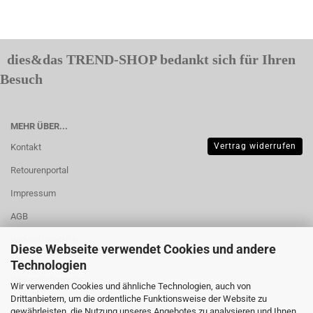
dies&das TREND-SHOP bedankt sich für Ihren
Besuch
MEHR ÜBER...
Vertrag widerrufen
Kontakt
Retourenportal
Impressum
AGB
Widerrufsrecht &
Diese Webseite verwendet Cookies und andere
Muster-
Technologien
Widerrufsformular
Wir verwenden Cookies und ähnliche Technologien, auch von
Drittanbietern, um die ordentliche Funktionsweise der Website zu
Versand- &
gewährleisten, die Nutzung unseres Angebotes zu analysieren und Ihnen