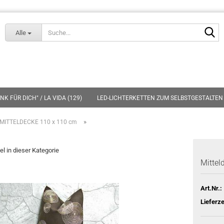
Lieferland
S
Alle
K FÜR DICH" / LA VIDA (129)
LED-LICHTERKETTEN ZUM SELBSTGESTALTEN 
»
MITTELDECKE 110 x 110 cm
el in dieser Kategorie
Mittel
Art.Nr.:
Lieferze