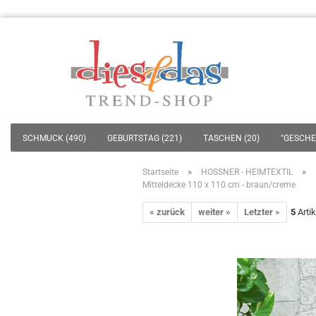
SCHMUCK (490)
GEBURTSTAG (221)
TASCHEN (20)
"GESCHEN
»
»
Startseite
HOSSNER - HEIMTEXTIL
Mitteldecke 110 x 110 cm - braun/creme
« zurück
weiter »
Letzter »
5
Artik