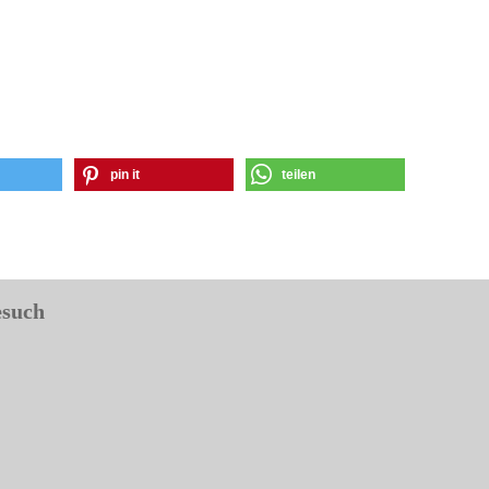
pin it
teilen
esuch