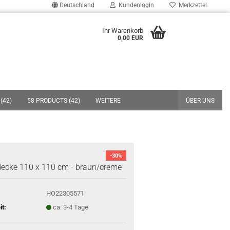
Deutschland
Kundenlogin
Merkzettel
uche...
Ihr Warenkorb
0,00 EUR
E-Mail
Passwort
(42)
58 PRODUCTS (42)
WEITERE
ÜBER UNS
Konto erstellen
-30%
Passwort vergessen?
decke 110 x 110 cm - braun/creme
HO22305571
it:
ca. 3-4 Tage