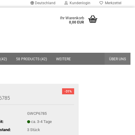
Deutschland
Kundenlogin
Merkzettel
uche...
Ihr Warenkorb
0,00 EUR
E-Mail
Passwort
(42)
58 PRODUCTS (42)
WEITERE
ÜBER UNS
Konto erstellen
-31%
Passwort vergessen?
 6785
GWCP6785
it:
ca. 3-4 Tage
stand:
3
Stück