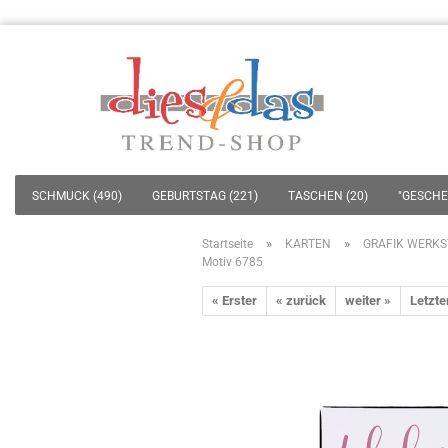
SCHMUCK (490)
GEBURTSTAG (221)
TASCHEN (20)
"GESCHEN
»
»
Startseite
KARTEN
GRAFIK WERKS
Motiv 6785
« Erster
« zurück
weiter »
Letzte