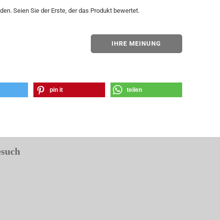
en. Seien Sie der Erste, der das Produkt bewertet.
IHRE MEINUNG
pin it
teilen
esuch