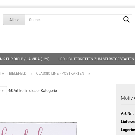
Lieferland
S
Alle
K FÜR DICH" / LA VIDA (129)
LED-LICHTERKETTEN ZUM SELBSTGESTALTEN 
»
»
TATT BIELEFELD
CLASSIC LINE - POSTKARTEN
r »
63
Artikel in dieser Kategorie
Motiv
Art.Nr.:
Lieferze
Lagerbe