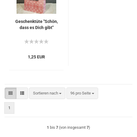
Geschenktüte "Schön,
dass es Dich gibt"
1,25 EUR
Sortieren nach
pro Seite
Sortieren nach
96 pro Seite
1
1
bis
7
(von insgesamt
7
)