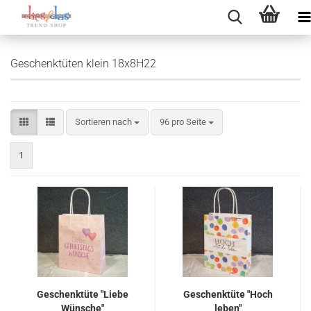
Geschenktüten klein 18x8H22
Sortieren nach
pro Seite
Sortieren nach
96 pro Seite
1
Geschenktüte "Liebe
Geschenktüte "Hoch
Wünsche"
leben"