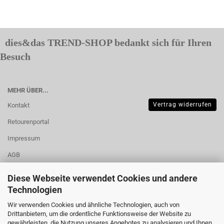
dies&das TREND-SHOP bedankt sich für Ihren
Besuch
MEHR ÜBER...
Vertrag widerrufen
Kontakt
Retourenportal
Impressum
AGB
Widerrufsrecht &
Diese Webseite verwendet Cookies und andere
Muster-
Technologien
Widerrufsformular
Wir verwenden Cookies und ähnliche Technologien, auch von
Drittanbietern, um die ordentliche Funktionsweise der Website zu
Versand- &
gewährleisten, die Nutzung unseres Angebotes zu analysieren und Ihnen