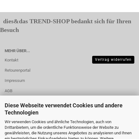
dies&das TREND-SHOP bedankt sich für Ihren
Besuch
MEHR ÜBER...
Vertrag widerrufen
Kontakt
Retourenportal
Impressum
AGB
Widerrufsrecht &
Diese Webseite verwendet Cookies und andere
Muster-
Technologien
Widerrufsformular
Wir verwenden Cookies und ähnliche Technologien, auch von
Drittanbietern, um die ordentliche Funktionsweise der Website zu
Versand- &
gewährleisten, die Nutzung unseres Angebotes zu analysieren und Ihnen
Zahlungsbedingungen
ein bestmögliches Einkaufserlebnis bieten zu können. Weitere