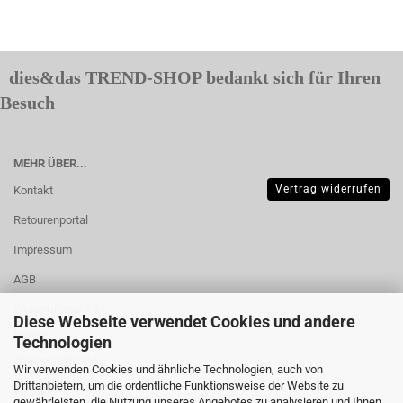
dies&das TREND-SHOP bedankt sich für Ihren
Besuch
MEHR ÜBER...
Vertrag widerrufen
Kontakt
Retourenportal
Impressum
AGB
Widerrufsrecht &
Diese Webseite verwendet Cookies und andere
Muster-
Technologien
Widerrufsformular
Wir verwenden Cookies und ähnliche Technologien, auch von
Drittanbietern, um die ordentliche Funktionsweise der Website zu
Versand- &
gewährleisten, die Nutzung unseres Angebotes zu analysieren und Ihnen