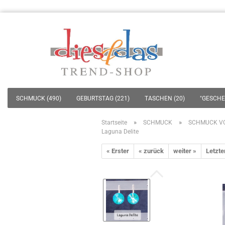
SCHMUCK (490)
GEBURTSTAG (221)
TASCHEN (20)
"GESCHEN
»
»
Startseite
SCHMUCK
SCHMUCK V
Laguna Delite
« Erster
« zurück
weiter »
Letzte