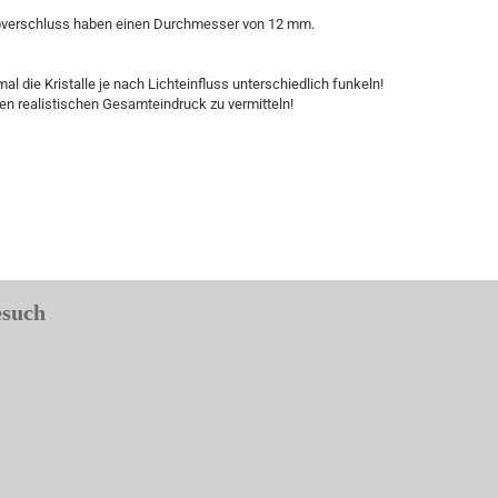
appverschluss haben einen Durchmesser von 12 mm.
l die Kristalle je nach Lichteinfluss unterschiedlich funkeln!
nen realistischen Gesamteindruck zu vermitteln!
esuch