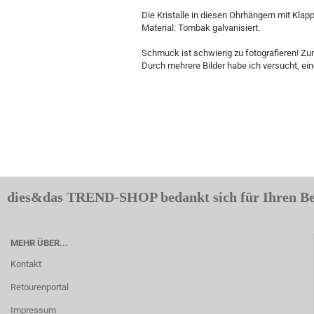
Die Kristalle in diesen Ohrhängern mit Kl
Material: Tombak galvanisiert.
Schmuck ist schwierig zu fotografieren! Zuma
Durch mehrere Bilder habe ich versucht, ei
dies&das TREND-SHOP bedankt sich für Ihren B
MEHR ÜBER...
Kontakt
Retourenportal
Impressum