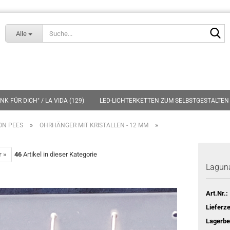
Lieferland
S
Alle
K FÜR DICH" / LA VIDA (129)
LED-LICHTERKETTEN ZUM SELBSTGESTALTEN 
»
»
ON PEES
OHRHÄNGER MIT KRISTALLEN - 12 MM
r »
46
Artikel in dieser Kategorie
Laguna
Art.Nr.:
Lieferze
Lagerbe