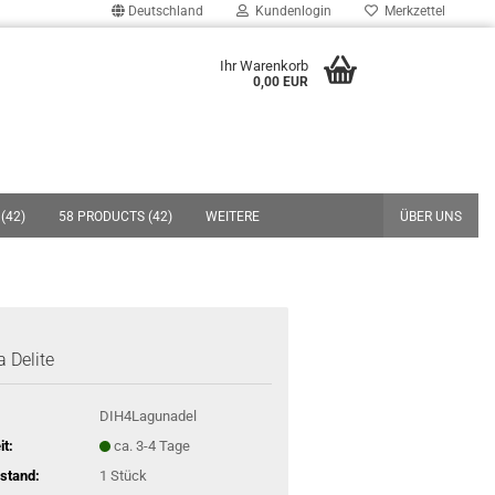
Deutschland
Kundenlogin
Merkzettel
uche...
Ihr Warenkorb
0,00 EUR
E-Mail
Passwort
(42)
58 PRODUCTS (42)
WEITERE
ÜBER UNS
Konto erstellen
Passwort vergessen?
 Delite
DIH4Lagunadel
it:
ca. 3-4 Tage
stand:
1
Stück