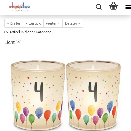
« Erster
« zurück
weiter »
Letzter »
32
Artikel in dieser Kategorie
Licht "4"