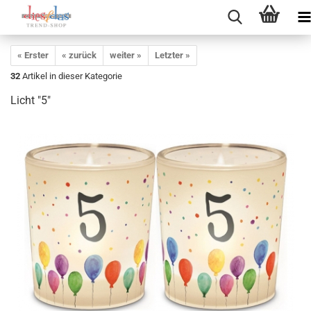
« Erster
« zurück
weiter »
Letzter »
32
Artikel in dieser Kategorie
Licht "5"