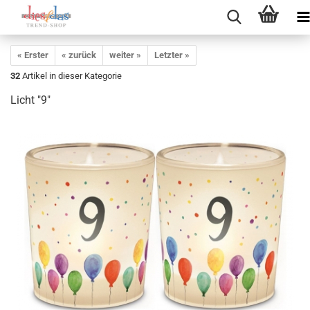
« Erster
« zurück
weiter »
Letzter »
32
Artikel in dieser Kategorie
Licht "9"