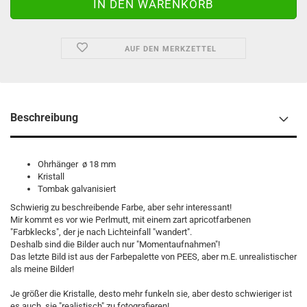
AUF DEN MERKZETTEL
Beschreibung
Ohrhänger ø 18 mm
Kristall
Tombak galvanisiert
Schwierig zu beschreibende Farbe, aber sehr interessant!
Mir kommt es vor wie Perlmutt, mit einem zart apricotfarbenen
"Farbklecks", der je nach Lichteinfall "wandert".
Deshalb sind die Bilder auch nur "Momentaufnahmen"!
Das letzte Bild ist aus der Farbepalette von PEES, aber m.E. unrealistischer
als meine Bilder!
Je größer die Kristalle, desto mehr funkeln sie, aber desto schwieriger ist
es auch, sie "realistisch" zu fotografieren!