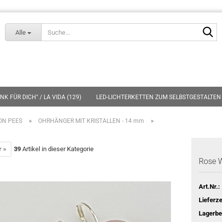
Lieferland
S
Alle
K FÜR DICH" / LA VIDA (129)
LED-LICHTERKETTEN ZUM SELBSTGESTALTEN 
»
»
ON PEES
OHRHÄNGER MIT KRISTALLEN - 14 mm
r »
39
Artikel in dieser Kategorie
Rose W
Art.Nr.:
Lieferze
Lagerbe