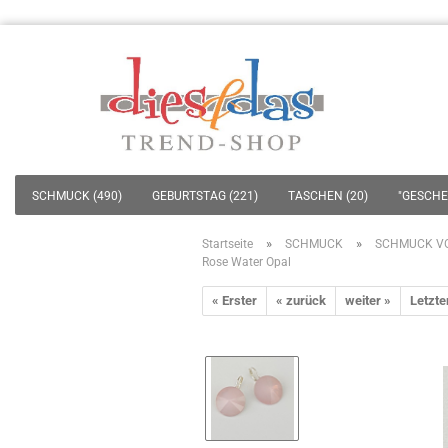
SCHMUCK (490)
GEBURTSTAG (221)
TASCHEN (20)
"GESCHEN
»
»
Startseite
SCHMUCK
SCHMUCK V
Rose Water Opal
« Erster
« zurück
weiter »
Letzte