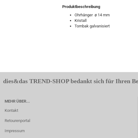
Produktbeschreibung
Ohrhänger ø 14 mm
Kristall
Tombak galvanisiert
dies&das TREND-SHOP bedankt sich für Ihren B
MEHR ÜBER...
Kontakt
Retourenportal
Impressum