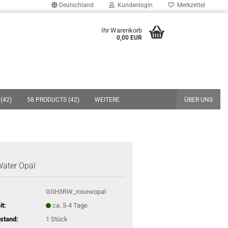
Deutschland
Kundenlogin
Merkzettel
uche...
Ihr Warenkorb
0,00 EUR
E-Mail
Passwort
(42)
58 PRODUCTS (42)
WEITERE
ÜBER UNS
Konto erstellen
Passwort vergessen?
ater Opal
GSH3RW_rosewopal
it:
ca. 3-4 Tage
stand:
1
Stück