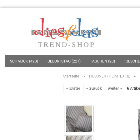
SCHMUCK (490)
GEBURTSTAG (221)
TASCHEN (20)
"GESCHEN
»
»
Startseite
HOSSNER - HEIMTEXTIL
« Erster
« zurück
weiter »
6
Artike