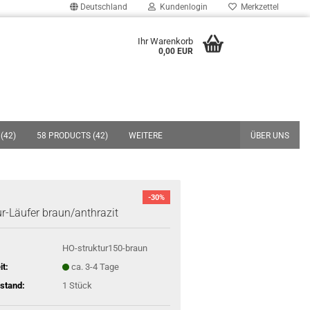
Deutschland
Kundenlogin
Merkzettel
uche...
Ihr Warenkorb
0,00 EUR
E-Mail
Passwort
(42)
58 PRODUCTS (42)
WEITERE
ÜBER UNS
Konto erstellen
-30%
ur-Läufer braun/anthrazit
Passwort vergessen?
HO-struktur150-braun
it:
ca. 3-4 Tage
stand:
1
Stück