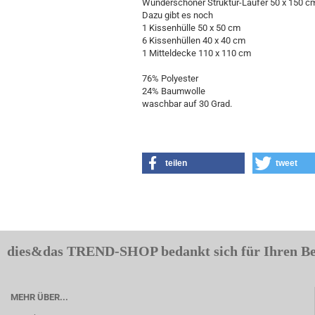
Wunderschöner Struktur-Läufer 50 x 150 cm 
Dazu gibt es noch
1 Kissenhülle 50 x 50 cm
6 Kissenhüllen 40 x 40 cm
1 Mitteldecke 110 x 110 cm
76% Polyester
24% Baumwolle
waschbar auf 30 Grad.
teilen
tweet
dies&das TREND-SHOP bedankt sich für Ihren B
MEHR ÜBER...