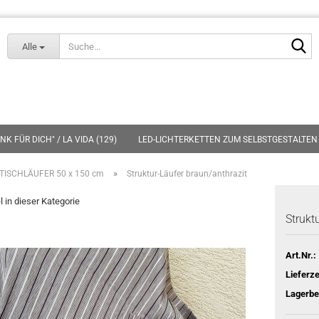
Lieferland
S
Alle
K FÜR DICH" / LA VIDA (129)
LED-LICHTERKETTEN ZUM SELBSTGESTALTEN 
»
TISCHLÄUFER 50 x 150 cm
Struktur-Läufer braun/anthrazit
l in dieser Kategorie
Strukt
Art.Nr.:
Lieferze
Lagerbe