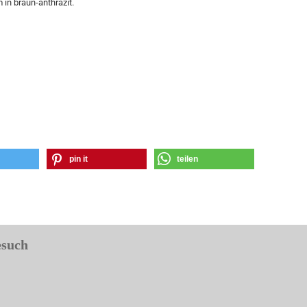
in braun-anthrazit.
pin it
teilen
esuch