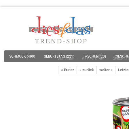
SCHMUCK (490)
GEBURTSTAG (221)
TASCHEN (20)
"GESCHEN
»
»
Startseite
GEBURTSTAG
GEBURTST
HOSSNER - HEIMTEXTIL (77)
DEKO / OBJEKTE - SKULPTUREN - LEUCHT
« Erster
« zurück
weiter »
Letzte