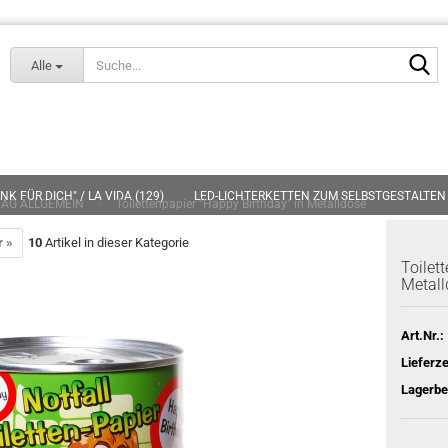
Lieferland
S
Alle
K FÜR DICH" / LA VIDA (129)
LED-LICHTERKETTEN ZUM SELBSTGESTALTEN 
»
AG ALLGEMEIN
Toilettenpapier "Happy Birthday" in Metalldose
EN (15)
KARTEN (266)
SCHLÜSSELANHÄNGER (24)
GAG-ARTIKEL (
r »
10
Artikel in dieser Kategorie
Toilet
Metall
Art.Nr.:
Lieferze
Lagerbe