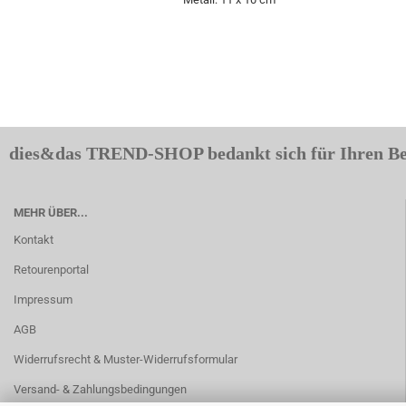
dies&das TREND-SHOP bedankt sich für Ihren B
MEHR ÜBER...
Kontakt
Retourenportal
Impressum
AGB
Widerrufsrecht & Muster-Widerrufsformular
Versand- & Zahlungsbedingungen