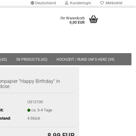
Deutschland
Kundenlogin
Merkzettel
uche...
Ihr Warenkorb
0,00 EUR
E-Mail
Passwort
(42)
58 PRODUCTS (42)
HOCHZEIT / RUND UM´S HERZ (39)
19)
SPARDOSEN (7)
EINZELSTÜCKE/AUSLAUFSERIEN (495)
tenpapier "Happy Birthday" in
ÜBER UNS
dose
Konto erstellen
Passwort vergessen?
US12100
it:
ca. 3-4 Tage
stand:
4
Stück
8,99 EUR