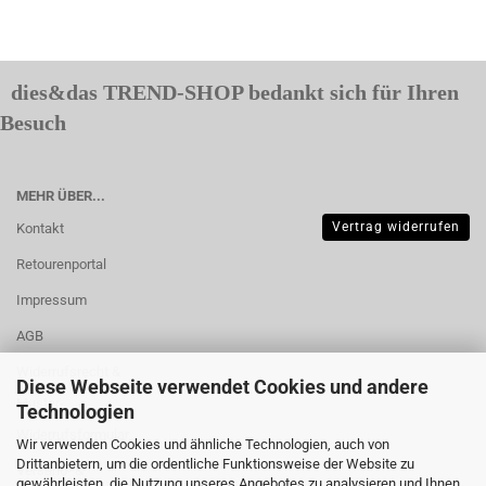
dies&das TREND-SHOP bedankt sich für Ihren
Besuch
MEHR ÜBER...
Vertrag widerrufen
Kontakt
Retourenportal
Impressum
AGB
Widerrufsrecht &
Diese Webseite verwendet Cookies und andere
Muster-
Technologien
Widerrufsformular
Wir verwenden Cookies und ähnliche Technologien, auch von
Drittanbietern, um die ordentliche Funktionsweise der Website zu
Versand- &
gewährleisten, die Nutzung unseres Angebotes zu analysieren und Ihnen