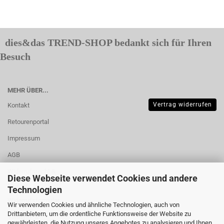
dies&das TREND-SHOP bedankt sich für Ihren
Besuch
MEHR ÜBER...
Vertrag widerrufen
Kontakt
Retourenportal
Impressum
AGB
Widerrufsrecht &
Diese Webseite verwendet Cookies und andere
Muster-
Technologien
Widerrufsformular
Wir verwenden Cookies und ähnliche Technologien, auch von
Drittanbietern, um die ordentliche Funktionsweise der Website zu
Versand- &
gewährleisten, die Nutzung unseres Angebotes zu analysieren und Ihnen