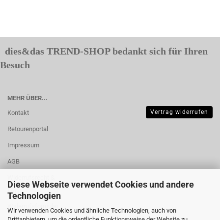
dies&das TREND-SHOP bedankt sich für Ihren
Besuch
MEHR ÜBER...
Vertrag widerrufen
Kontakt
Retourenportal
Impressum
AGB
Widerrufsrecht &
Diese Webseite verwendet Cookies und andere
Muster-
Technologien
Widerrufsformular
Wir verwenden Cookies und ähnliche Technologien, auch von
Drittanbietern, um die ordentliche Funktionsweise der Website zu