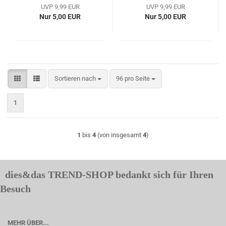
UVP 9,99 EUR
UVP 9,99 EUR
Nur 5,00 EUR
Nur 5,00 EUR
Sortieren nach
pro Seite
Sortieren nach
96 pro Seite
1
1
bis
4
(von insgesamt
4
)
dies&das TREND-SHOP bedankt sich für Ihren
Besuch
MEHR ÜBER...