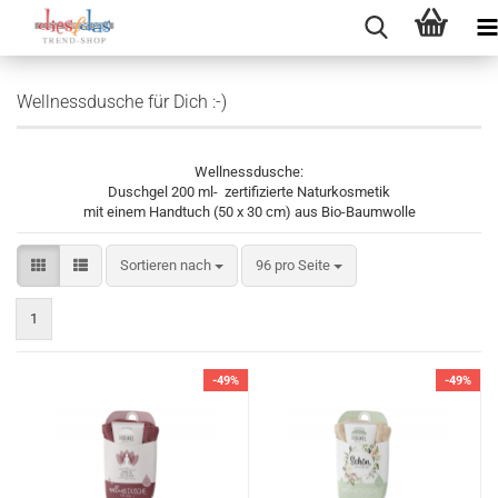
Wellnessdusche für Dich :-)
Wellnessdusche:
Duschgel 200 ml- zertifizierte Naturkosmetik
mit einem Handtuch (50 x 30 cm) aus Bio-Baumwolle
Sortieren nach
pro Seite
Sortieren nach
96 pro Seite
1
-49%
-49%