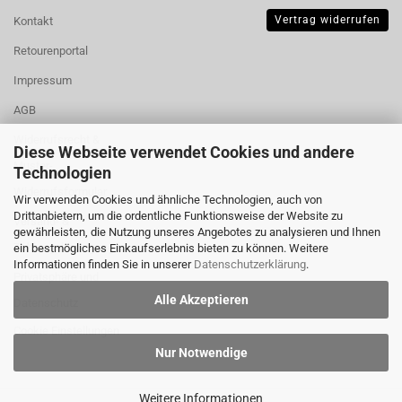
Vertrag widerrufen
Kontakt
Retourenportal
Impressum
AGB
Widerrufsrecht &
Diese Webseite verwendet Cookies und andere
Muster-
Technologien
Widerrufsformular
Wir verwenden Cookies und ähnliche Technologien, auch von
Drittanbietern, um die ordentliche Funktionsweise der Website zu
Versand- &
gewährleisten, die Nutzung unseres Angebotes zu analysieren und Ihnen
Zahlungsbedingungen
ein bestmögliches Einkaufserlebnis bieten zu können. Weitere
Informationen finden Sie in unserer
Datenschutzerklärung
.
Privatsphäre und
Alle Akzeptieren
Datenschutz
Cookie Einstellungen
Nur Notwendige
Weitere Informationen