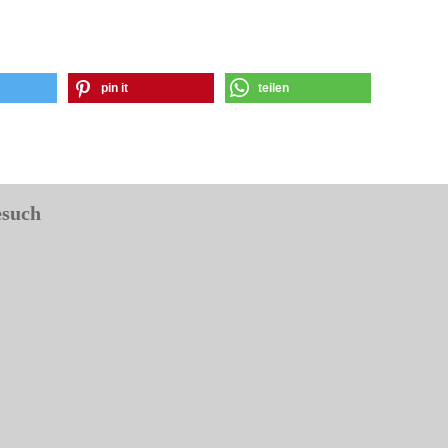
pin it
teilen
esuch