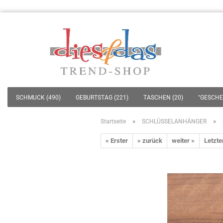
SCHMUCK (490)
GEBURTSTAG (221)
TASCHEN (20)
"GESCHEN
»
»
Startseite
SCHLÜSSELANHÄNGER
« Erster
« zurück
weiter »
Letzte