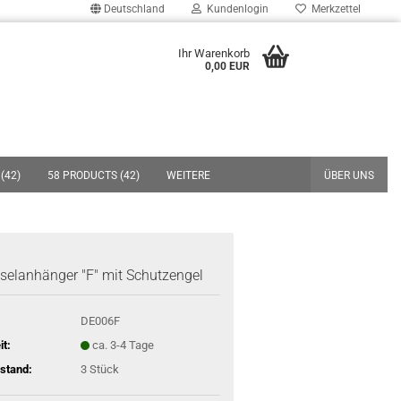
Deutschland
Kundenlogin
Merkzettel
uche...
Ihr Warenkorb
0,00 EUR
E-Mail
Passwort
(42)
58 PRODUCTS (42)
WEITERE
ÜBER UNS
Konto erstellen
selanhänger "F" mit Schutzengel
Passwort vergessen?
DE006F
it:
ca. 3-4 Tage
stand:
3
Stück