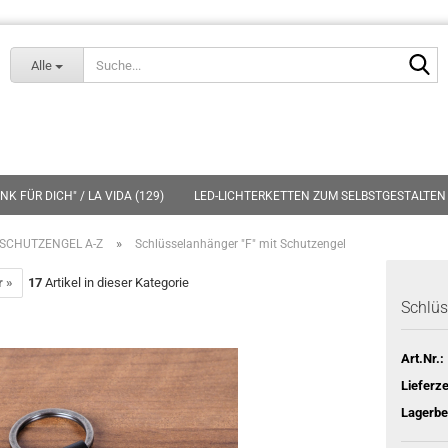
Lieferland
S
Alle
K FÜR DICH" / LA VIDA (129)
LED-LICHTERKETTEN ZUM SELBSTGESTALTEN 
»
SCHUTZENGEL A-Z
Schlüsselanhänger "F" mit Schutzengel
r »
17
Artikel in dieser Kategorie
Schlüs
Art.Nr.:
Lieferze
Lagerbe