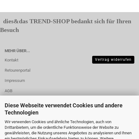
dies&das TREND-SHOP bedankt sich für Ihren
Besuch
MEHR ÜBER...
Vertrag widerrufen
Kontakt
Retourenportal
Impressum
AGB
Widerrufsrecht &
Diese Webseite verwendet Cookies und andere
Muster-
Technologien
Widerrufsformular
Wir verwenden Cookies und ähnliche Technologien, auch von
Drittanbietern, um die ordentliche Funktionsweise der Website zu
Versand- &
gewährleisten, die Nutzung unseres Angebotes zu analysieren und Ihnen
Zahlungsbedingungen
ein bestmögliches Einkaufserlebnis bieten zu können. Weitere