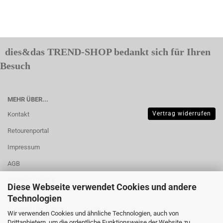
dies&das TREND-SHOP bedankt sich für Ihren
Besuch
MEHR ÜBER...
Vertrag widerrufen
Kontakt
Retourenportal
Impressum
AGB
Widerrufsrecht &
Diese Webseite verwendet Cookies und andere
Muster-
Technologien
Widerrufsformular
Wir verwenden Cookies und ähnliche Technologien, auch von
Drittanbietern, um die ordentliche Funktionsweise der Website zu