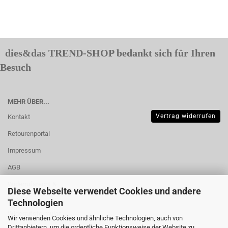
dies&das TREND-SHOP bedankt sich für Ihren
Besuch
MEHR ÜBER...
Vertrag widerrufen
Kontakt
Retourenportal
Impressum
AGB
Widerrufsrecht &
Diese Webseite verwendet Cookies und andere
Muster-
Technologien
Widerrufsformular
Wir verwenden Cookies und ähnliche Technologien, auch von
Drittanbietern, um die ordentliche Funktionsweise der Website zu