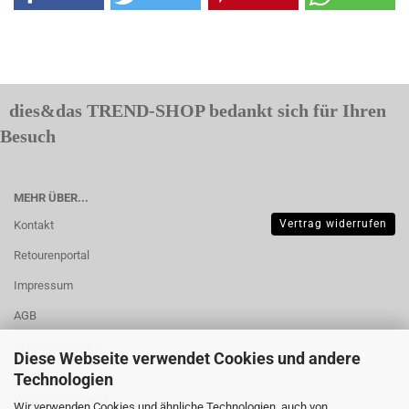
dies&das TREND-SHOP bedankt sich für Ihren
Besuch
MEHR ÜBER...
Vertrag widerrufen
Kontakt
Retourenportal
Impressum
AGB
Widerrufsrecht &
Diese Webseite verwendet Cookies und andere
Muster-
Technologien
Widerrufsformular
Wir verwenden Cookies und ähnliche Technologien, auch von