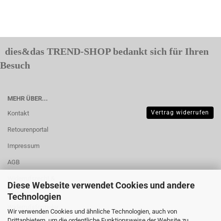
dies&das TREND-SHOP bedankt sich für Ihren
Besuch
MEHR ÜBER...
Vertrag widerrufen
Kontakt
Retourenportal
Impressum
AGB
Widerrufsrecht &
Diese Webseite verwendet Cookies und andere
Muster-
Technologien
Widerrufsformular
Wir verwenden Cookies und ähnliche Technologien, auch von
Drittanbietern, um die ordentliche Funktionsweise der Website zu