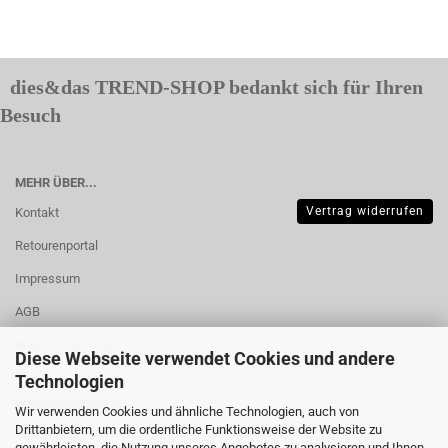
dies&das TREND-SHOP bedankt sich für Ihren
Besuch
MEHR ÜBER...
Vertrag widerrufen
Kontakt
Retourenportal
Impressum
AGB
Widerrufsrecht &
Diese Webseite verwendet Cookies und andere
Muster-
Technologien
Widerrufsformular
Wir verwenden Cookies und ähnliche Technologien, auch von
Drittanbietern, um die ordentliche Funktionsweise der Website zu
Versand- &
gewährleisten, die Nutzung unseres Angebotes zu analysieren und Ihnen