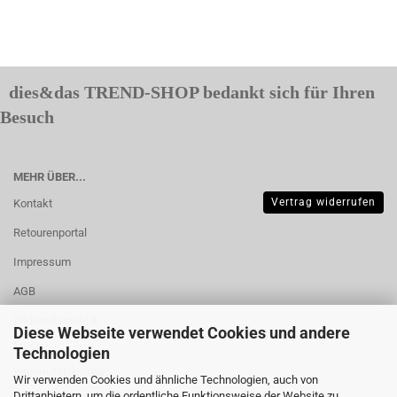
dies&das TREND-SHOP bedankt sich für Ihren
Besuch
MEHR ÜBER...
Vertrag widerrufen
Kontakt
Retourenportal
Impressum
AGB
Widerrufsrecht &
Diese Webseite verwendet Cookies und andere
Muster-
Technologien
Widerrufsformular
Wir verwenden Cookies und ähnliche Technologien, auch von
Drittanbietern, um die ordentliche Funktionsweise der Website zu