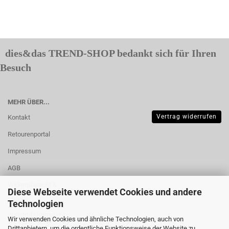
dies&das TREND-SHOP bedankt sich für Ihren
Besuch
MEHR ÜBER...
Vertrag widerrufen
Kontakt
Retourenportal
Impressum
AGB
Widerrufsrecht &
Diese Webseite verwendet Cookies und andere
Muster-
Technologien
Widerrufsformular
Wir verwenden Cookies und ähnliche Technologien, auch von
Drittanbietern, um die ordentliche Funktionsweise der Website zu