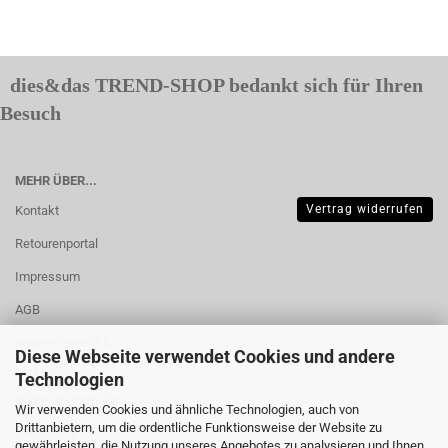
dies&das TREND-SHOP bedankt sich für Ihren
Besuch
MEHR ÜBER...
Vertrag widerrufen
Kontakt
Retourenportal
Impressum
AGB
Widerrufsrecht &
Diese Webseite verwendet Cookies und andere
Muster-
Technologien
Widerrufsformular
Wir verwenden Cookies und ähnliche Technologien, auch von
Drittanbietern, um die ordentliche Funktionsweise der Website zu
Versand- &
gewährleisten, die Nutzung unseres Angebotes zu analysieren und Ihnen