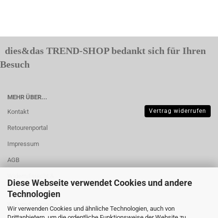
dies&das TREND-SHOP bedankt sich für Ihren
Besuch
MEHR ÜBER...
Vertrag widerrufen
Kontakt
Retourenportal
Impressum
AGB
Widerrufsrecht &
Diese Webseite verwendet Cookies und andere
Muster-
Technologien
Widerrufsformular
Wir verwenden Cookies und ähnliche Technologien, auch von
Drittanbietern, um die ordentliche Funktionsweise der Website zu