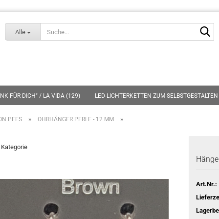
Lieferland
S
Alle
K FÜR DICH" / LA VIDA (129)
LED-LICHTERKETTEN ZUM SELBSTGESTALTEN 
»
»
ON PEES
OHRHÄNGER PERLE - 12 MM
r Kategorie
Hänger
Art.Nr.:
Lieferze
Lagerbe