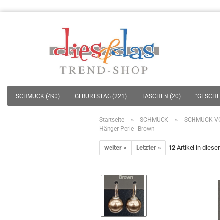
SCHMUCK (490)
GEBURTSTAG (221)
TASCHEN (20)
"GESCHEN
»
»
Startseite
SCHMUCK
SCHMUCK V
Hänger Perle - Brown
weiter »
Letzter »
12
Artikel in diese