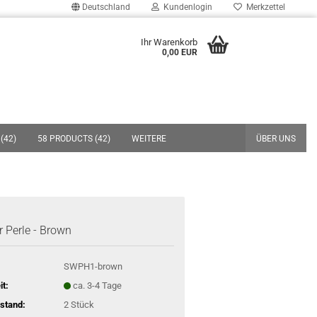
Deutschland
Kundenlogin
Merkzettel
uche...
Ihr Warenkorb
0,00 EUR
E-Mail
Passwort
(42)
58 PRODUCTS (42)
WEITERE
ÜBER UNS
Konto erstellen
Passwort vergessen?
 Perle - Brown
SWPH1-brown
it:
ca. 3-4 Tage
stand:
2
Stück