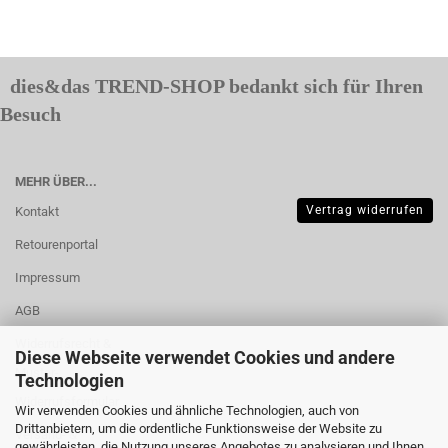
dies&das TREND-SHOP bedankt sich für Ihren
Besuch
MEHR ÜBER...
Vertrag widerrufen
Kontakt
Retourenportal
Impressum
AGB
Widerrufsrecht &
Diese Webseite verwendet Cookies und andere
Muster-
Technologien
Widerrufsformular
Wir verwenden Cookies und ähnliche Technologien, auch von
Drittanbietern, um die ordentliche Funktionsweise der Website zu
Versand- &
gewährleisten, die Nutzung unseres Angebotes zu analysieren und Ihnen