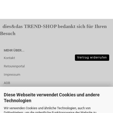
dies&das TREND-SHOP bedankt sich für Ihren
Besuch
MEHR ÜBER...
Vertrag widerrufen
Kontakt
Retourenportal
Impressum
AGB
Widerrufsrecht &
Diese Webseite verwendet Cookies und andere
Muster-
Technologien
Widerrufsformular
Wir verwenden Cookies und ähnliche Technologien, auch von
Drittanbietern, um die ordentliche Funktionsweise der Website zu