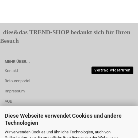
dies&das TREND-SHOP bedankt sich für Ihren
Besuch
MEHR ÜBER...
Vertrag widerrufen
Kontakt
Retourenportal
Impressum
AGB
Widerrufsrecht &
Diese Webseite verwendet Cookies und andere
Muster-
Technologien
Widerrufsformular
Wir verwenden Cookies und ähnliche Technologien, auch von
Drittanbietern, um die ordentliche Funktionsweise der Website zu