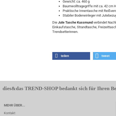
Gewicht: ca. 460 g
Baumwolltragegriffe mit ca. 42 cm 
Praktische Innentasche mit Reißver
Stabiler Bodeneinleger mit Jutebezu
Die
Jute Tasche Kussmund
verbindet Nachh
Einkaufstasche, Strandtasche, Freizeittas
Trendsetterinnen.
teilen
tweet
dies&das TREND-SHOP bedankt sich für Ihren B
MEHR ÜBER...
Kontakt