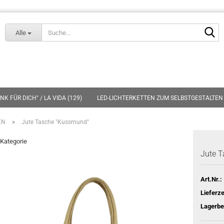
Lieferland
S
Alle
K FÜR DICH" / LA VIDA (129)
LED-LICHTERKETTEN ZUM SELBSTGESTALTEN 
»
EN
Jute Tasche "Kussmund"
 Kategorie
Jute 
Art.Nr.:
Lieferze
Lagerbe