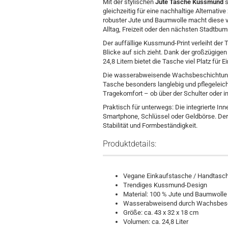
Mit der stylischen
Jute Tasche Kussmund
s
gleichzeitig für eine nachhaltige Alternat
robuster Jute und Baumwolle macht diese v
Alltag, Freizeit oder den nächsten Stadtbu
Der auffällige Kussmund-Print verleiht der 
Blicke auf sich zieht. Dank der großzügig
24,8 Litern bietet die Tasche viel Platz für
Die wasserabweisende Wachsbeschichtung sc
Tasche besonders langlebig und pflegeleic
Tragekomfort – ob über der Schulter oder i
Praktisch für unterwegs: Die integrierte In
Smartphone, Schlüssel oder Geldbörse. Der 
Stabilität und Formbeständigkeit.
Produktdetails:
Vegane Einkaufstasche / Handtasc
Trendiges Kussmund-Design
Material: 100 % Jute und Baumwolle
Wasserabweisend durch Wachsbes
Größe: ca. 43 x 32 x 18 cm
Volumen: ca. 24,8 Liter