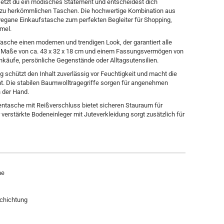
etzt du ein modisches Statement und entscheidest dich
ive zu herkömmlichen Taschen. Die hochwertige Kombination aus
egane Einkaufstasche zum perfekten Begleiter für Shopping,
mmel.
Tasche einen modernen und trendigen Look, der garantiert alle
en Maße von ca. 43 x 32 x 18 cm und einem Fassungsvermögen von
 Einkäufe, persönliche Gegenstände oder Alltagsutensilien.
hützt den Inhalt zuverlässig vor Feuchtigkeit und macht die
ht. Die stabilen Baumwolltragegriffe sorgen für angenehmen
n der Hand.
nentasche mit Reißverschluss bietet sicheren Stauraum für
verstärkte Bodeneinleger mit Juteverkleidung sorgt zusätzlich für
he
chichtung