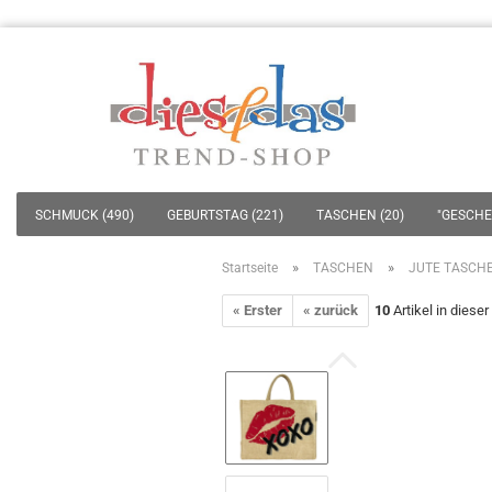
SCHMUCK (490)
GEBURTSTAG (221)
TASCHEN (20)
"GESCHEN
»
»
Startseite
TASCHEN
JUTE TASCH
« Erster
« zurück
10
Artikel in dieser