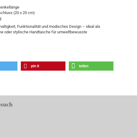
Henkellänge
schluss (20 x 20 cm)
g
altigkeit, Funktionalität und modisches Design – ideal als
che oder stylische Handtasche für umweltbewusste
pin it
teilen
esuch