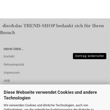
dies&das TREND-SHOP bedankt sich für Ihren
Besuch
MEHR ÜBER...
Vertrag widerrufen
Kontakt
Retourenportal
Impressum
AGB
Widerrufsrecht &
Diese Webseite verwendet Cookies und andere
Muster-
Technologien
Widerrufsformular
Wir verwenden Cookies und ähnliche Technologien, auch von
Drittanbietern, um die ordentliche Funktionsweise der Website zu