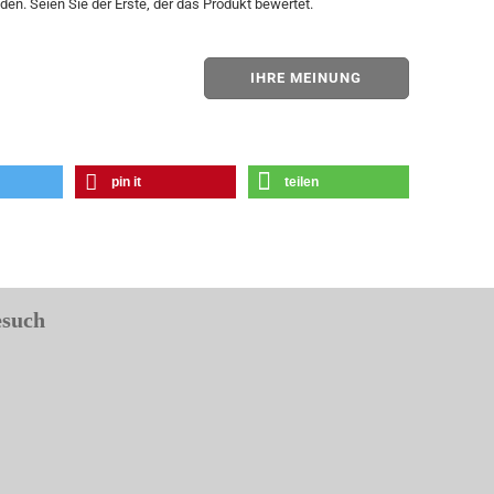
en. Seien Sie der Erste, der das Produkt bewertet.
IHRE MEINUNG
pin it
teilen
esuch