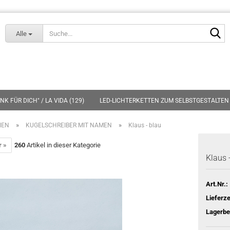
Lieferland
S
Alle
K FÜR DICH" / LA VIDA (129)
LED-LICHTERKETTEN ZUM SELBSTGESTALTEN 
»
»
IEN
KUGELSCHREIBER MIT NAMEN
Klaus - blau
r »
260
Artikel in dieser Kategorie
Klaus 
Art.Nr.:
Lieferze
Lagerbe