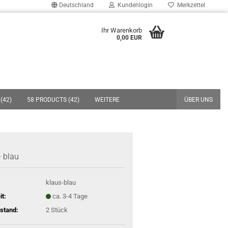
Deutschland
Kundenlogin
Merkzettel
uche...
Ihr Warenkorb
0,00 EUR
E-Mail
Passwort
(42)
58 PRODUCTS (42)
WEITERE
ÜBER UNS
Konto erstellen
- blau
Passwort vergessen?
klaus-blau
it:
ca. 3-4 Tage
stand:
2
Stück