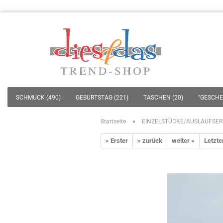
SCHMUCK (490)
GEBURTSTAG (221)
TASCHEN (20)
"GESCHEN
»
Startseite
EINZELSTÜCKE/AUSLAUFSER
« Erster
« zurück
weiter »
Letzte