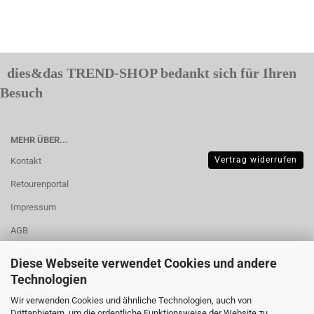
dies&das TREND-SHOP bedankt sich für Ihren
Besuch
MEHR ÜBER...
Vertrag widerrufen
Kontakt
Retourenportal
Impressum
AGB
Widerrufsrecht &
Diese Webseite verwendet Cookies und andere
Muster-
Technologien
Widerrufsformular
Wir verwenden Cookies und ähnliche Technologien, auch von
Drittanbietern, um die ordentliche Funktionsweise der Website zu